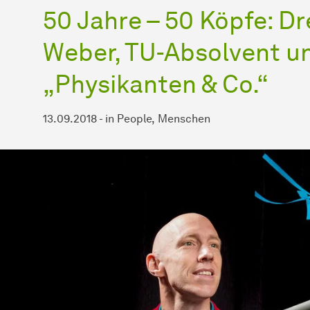
50 Jahre – 50 Köpfe: D
Weber, TU-Absolvent u
„Physikanten & Co.“
13.09.2018
-
in
People
Menschen