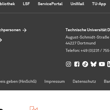
ibliothek
LSF
ServicePortal
UniMail
TU-App
echpersonen
Technische Universität
August-Schmidt-Straße 1
44227 Dortmund
Telefon:
+49 (0)231 / 755
TU Dortmund auf
TU Dortmund au
TU Dortmund
TU Dor
Ins
TU
eis geben (HinSchG)
Impressum
Datenschutz
Bar