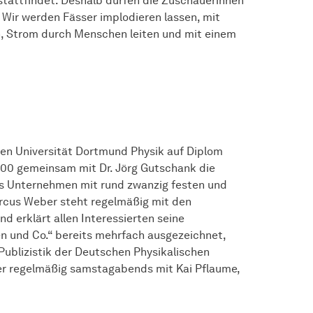
stattfindet. Deshalb dürfen die Zuschauerinnen
Wir werden Fässer implodieren lassen, mit
, Strom durch Menschen leiten und mit einem
en Universität Dortmund Physik auf Diplom
000 gemeinsam mit Dr. Jörg Gutschank die
das Unternehmen mit rund zwanzig festen und
Marcus Weber steht regelmäßig mit den
d erklärt allen Interessierten seine
en und Co.“ bereits mehrfach ausgezeichnet,
 Publizistik der Deutschen Physikalischen
 er regelmäßig samstagabends mit Kai Pflaume,