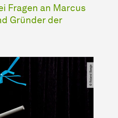
rei Fragen an Marcus
nd Gründer der
© Roland Baege