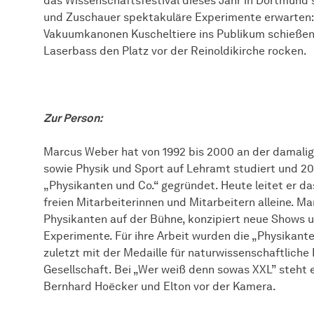
das Wissenschaftsfestival dieses Jahr in Dortmund 
und Zuschauer spektakuläre Experimente erwarten: 
Vakuumkanonen Kuscheltiere ins Publikum schießen
Laserbass den Platz vor der Reinoldikirche rocken.
Zur Person:
Marcus Weber hat von 1992 bis 2000 an der damalig
sowie Physik und Sport auf Lehramt studiert und 2
„Physikanten und Co.“ gegründet. Heute leitet er 
freien Mitarbeiterinnen und Mitarbeitern alleine. 
Physikanten auf der Bühne, konzipiert neue Shows un
Experimente. Für ihre Arbeit wurden die „Physikant
zuletzt mit der Medaille für naturwissenschaftliche
Gesellschaft. Bei „Wer weiß denn sowas XXL” steht
Bernhard Hoëcker und Elton vor der Kamera.