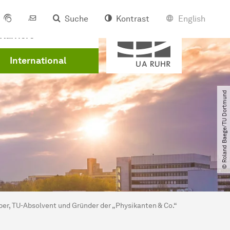
Suche
Kontrast
English
Mitglied der
Karriere
International
© Roland Baege​/​TU Dortmund
ber, TU-Absolvent und Gründer der „Physikanten & Co.“