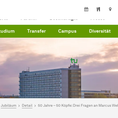
erte
Partner
Beschäftigte
Presse
tudium
Transfer
Campus
Diversität
ind hier:
artseite
Jubiläum
Detail
50 Jahre – 50 Köpfe: Drei Fragen an Marcus We