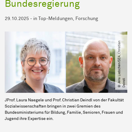
Bundesregierung
29.10.2025
-
in
Top-Meldungen
Forschung
©
J
e
n
s
L
i
e
b
c
h
e
n​
/​
D
Z
A,
C
h
r
i
s
t
i
a
n
D
e
i
n
d
l
JProf. Laura Naegele und Prof. Christian Deindl von der Fakultät
Sozialwissenschaften bringen in zwei Gremien des
Bundesministeriums für Bildung, Familie, Senioren, Frauen und
Jugend ihre Expertise ein.