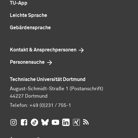
TU-App
Leichte Sprache
Gebärdensprache
Kontakt & Ansprechpersonen
Personensuche
Technische Universität Dortmund
August-Schmidt-Straße 1 (Postanschrift)
44227 Dortmund
Telefon:
+49 (0)231 / 755-1
TU Dortmund auf
TU Dortmund auf Facebook
TU Dortmund auf TikTok
TU Dortmund auf BlueSky
Insta­gram
TU Dortmund auf YouTube
TU Dortmund auf LinkedIn
TU Dortmund auf XING
RSS-Feeds der TU D