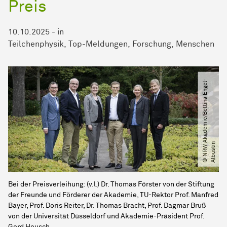
Preis
10.10.2025
-
in
Teilchenphysik
Top-Meldungen
Forschung
Menschen
©
N
R
W
A
k
a
d
e
m
i
e​
/​
B
e
t
t
i
n
a
E
n
g
e
l
-
A
l
b
u
s
t
i
n
Bei der Preisverleihung: (v.l.) Dr. Thomas Förster von der Stiftung
der Freunde und Förderer der Akademie, TU-Rektor Prof. Manfred
Bayer, Prof. Doris Reiter, Dr. Thomas Bracht, Prof. Dagmar Bruß
von der Universität Düsseldorf und Akademie-Präsident Prof.