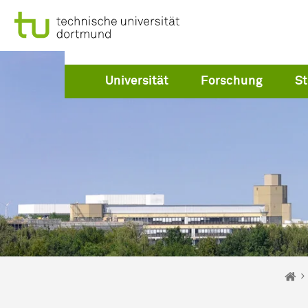
Zum Navigationspfad
Zur Navigation für Zielgruppen
Zur Navigation nach Themen
Zum Schnellzugriff
Zum Fuß der Seite mit weiteren Services
Zum Inhalt
Zur Startseite
Studierende
Studieninteressi
Universität
Forschung
S
Sie s
St