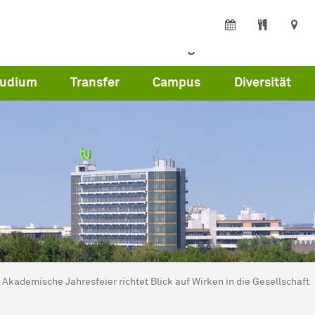
erte
Partner
Beschäftigte
Presse
tudium
Transfer
Campus
Diversität
ind hier:
artseite
Akademische Jahresfeier richtet Blick auf Wirken in die Gesellschaft