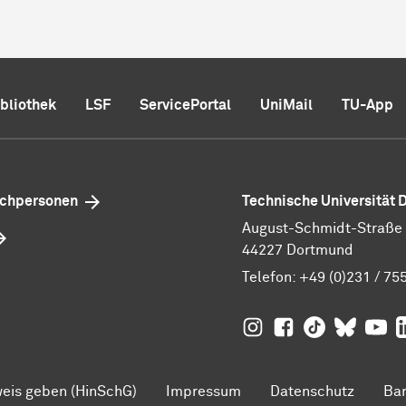
ibliothek
LSF
ServicePortal
UniMail
TU-App
echpersonen
Technische Universität
August-Schmidt-Straße 1
44227 Dortmund
Telefon:
+49 (0)231 / 75
TU Dortmund auf
TU Dortmund au
TU Dortmund
TU Dor
Ins
TU
eis geben (HinSchG)
Impressum
Datenschutz
Bar