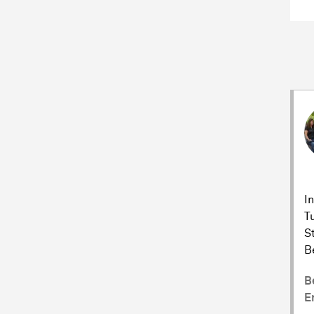
I
T
S
B
B
E