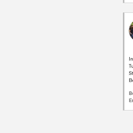
I
T
S
B
B
E