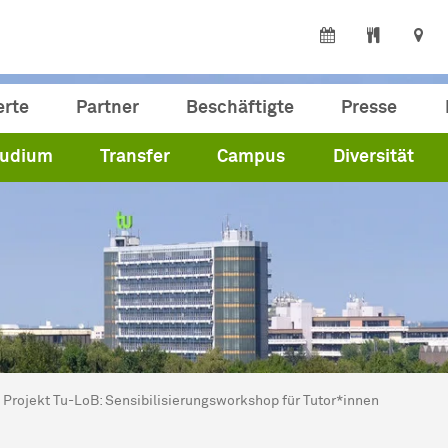
erte
Partner
Beschäftigte
Presse
tudium
Transfer
Campus
Diversität
ind hier:
artseite
Projekt Tu-LoB: Sensibilisierungsworkshop für Tutor*innen