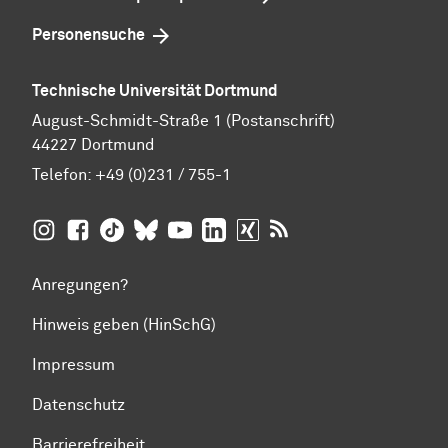
Personensuche
Technische Universität Dortmund
August-Schmidt-Straße 1 (Postanschrift)
44227 Dortmund
Telefon:
+49 (0)231 / 755-1
TU Dortmund auf
TU Dortmund auf Facebook
TU Dortmund auf TikTok
TU Dortmund auf BlueSky
Insta­gram
TU Dortmund auf YouTube
TU Dortmund auf LinkedIn
TU Dortmund auf XING
RSS-Feeds der TU D
Anregungen?
Hinweis geben (HinSchG)
Impressum
Datenschutz
Barrierefreiheit