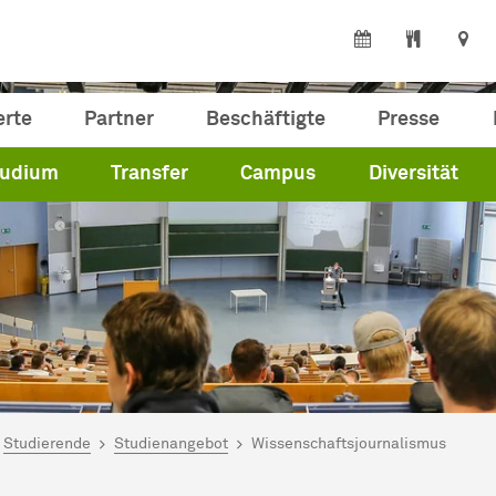
erte
Partner
Beschäftigte
Presse
tudium
Transfer
Campus
Diversität
ind hier:
artseite
Studierende
Studienangebot
Wissenschaftsjournalismus