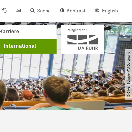
Suche
Kontrast
English
Mitglied der
Karriere
International
© Oliver Schaper​/​TU Dortmund