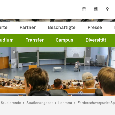
erte
Partner
Beschäftigte
Presse
tudium
Transfer
Campus
Diversität
ind hier:
artseite
Studierende
Studienangebot
Lehramt
Förderschwerpunkt Sp