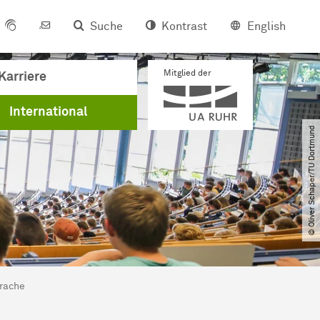
Suche
Kontrast
English
Mitglied der
Karriere
International
© Oliver Schaper​/​TU Dortmund
rache