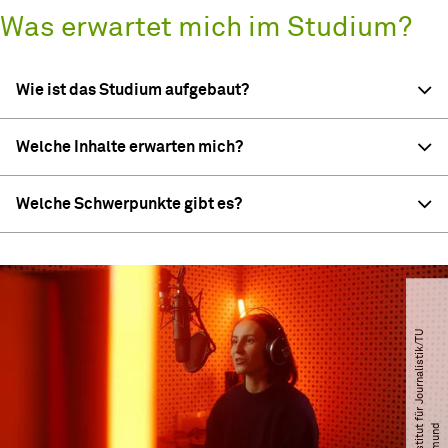
Was erwartet mich im Studium?
Wie ist das Studium aufgebaut?
Welche Inhalte erwarten mich?
Welche Schwerpunkte gibt es?
©
I
n
s
t
i
t
u
f
ü
r
J
o
u
r
n
a
l
i
s
t
i
k​
/​
T
U
D
o
r
t
m
u
n
t
d