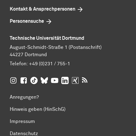
Kontakt & Ansprechpersonen
Personensuche
Technische Universität Dortmund
August-Schmidt-Straße 1 (Postanschrift)
44227 Dortmund
Telefon:
+49 (0)231 / 755-1
TU Dortmund auf
TU Dortmund auf Facebook
TU Dortmund auf TikTok
TU Dortmund auf BlueSky
Insta­gram
TU Dortmund auf YouTube
TU Dortmund auf LinkedIn
TU Dortmund auf XING
RSS-Feeds der TU D
Anregungen?
Hinweis geben (HinSchG)
Impressum
Datenschutz