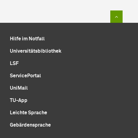
Zum Sei
Hilfe im Notfall
Universitätsbibliothek
LSF
ServicePortal
UniMail
TU-App
Leichte Sprache
Gebärdensprache