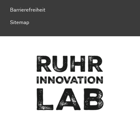
Barrierefreiheit
Sitemap
Zum Seitenanfang