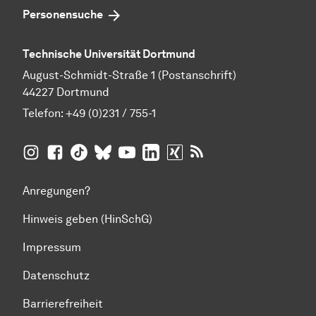
Personensuche
Technische Universität Dortmund
August-Schmidt-Straße 1 (Postanschrift)
44227 Dortmund
Telefon:
+49 (0)231 / 755-1
TU Dortmund auf
TU Dortmund auf Facebook
TU Dortmund auf TikTok
TU Dortmund auf BlueSky
Insta­gram
TU Dortmund auf YouTube
TU Dortmund auf LinkedIn
TU Dortmund auf XING
RSS-Feeds der TU D
Anregungen?
Hinweis geben (HinSchG)
Impressum
Datenschutz
Barrierefreiheit