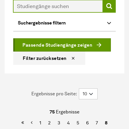
Suche
Suchergebnisse filtern
Passende Studiengänge zeigen
Filter zurücksetzen
Ergebnisse pro Seite:
75
Ergebnisse
Erste Seite
Vorherige
1
2
3
4
5
6
7
8