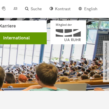
Suche
Kontrast
English
Mitglied der
Karriere
International
© Oliver Schaper​/​TU Dortmund