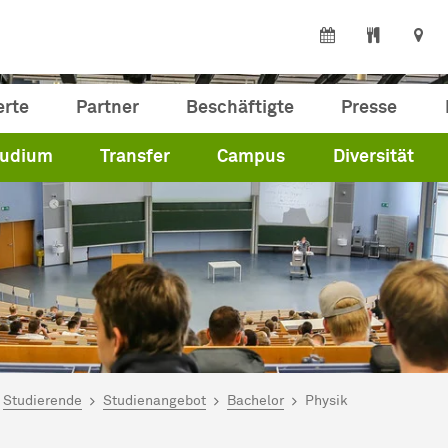
erte
Partner
Beschäftigte
Presse
tudium
Transfer
Campus
Diversität
ind hier:
artseite
Studierende
Studienangebot
Bachelor
Physik