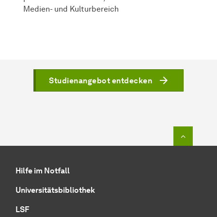
Medien- und Kulturbereich
Studienangebot entdecken
Zum Seit
Hilfe im Notfall
Universitätsbibliothek
LSF