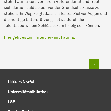
steht Fatima kurz vor ihrem Referendariat und freut
sich darauf, bald selbst vor der Grundschulklasse zu
stehen. Ihr Weg zeigt, dass ein festes Ziel vor Augen und
die richtige Unterstützung – etwa durch die
Talentscouts – ein Schlüssel zum Erfolg sein können.
Hier geht es zum Interview mit Fatima.
Zum Seit
Hilfe im Notfall
Universitätsbibliothek
LSF