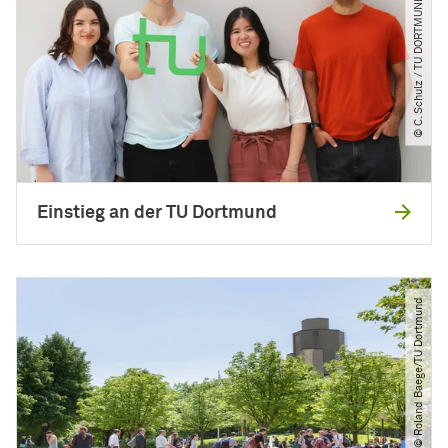
© C. Schulz ​/​ TU DORTMUND
Einstieg an der TU Dortmund
© Roland Baege​/​TU Dortmund