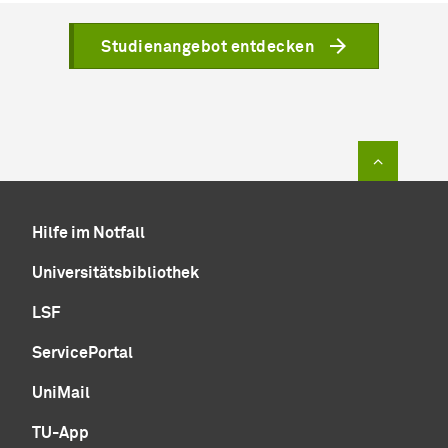
Studienangebot entdecken
Zum Sei
Hilfe im Notfall
Universitätsbibliothek
LSF
ServicePortal
UniMail
TU-App