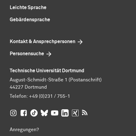
Leichte Sprache
Gebärdensprache
Kontakt & Ansprechpersonen
Personensuche
Technische Universität Dortmund
August-Schmidt-Straße 1 (Postanschrift)
44227 Dortmund
Telefon:
+49 (0)231 / 755-1
TU Dortmund auf
TU Dortmund auf Facebook
TU Dortmund auf TikTok
TU Dortmund auf BlueSky
Insta­gram
TU Dortmund auf YouTube
TU Dortmund auf LinkedIn
TU Dortmund auf XING
RSS-Feeds der TU D
Anregungen?