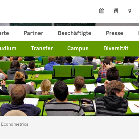
erte
Partner
Beschäftigte
Presse
tudium
Transfer
Campus
Diversität
ind hier:
artseite
Econometrics