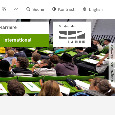
Suche
Kontrast
English
Mitglied der
Karriere
International
© Jürgen Huhn​/​TU Dortmund