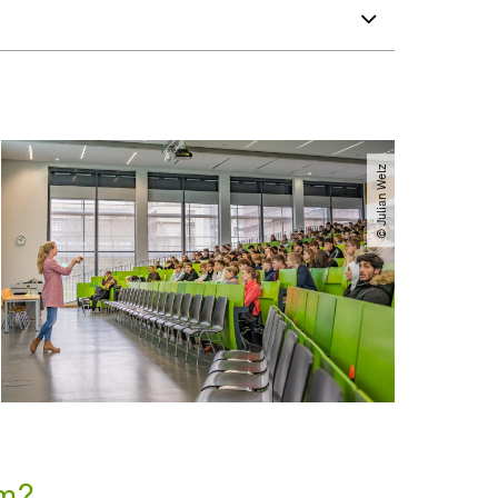
© Julian Welz
m?