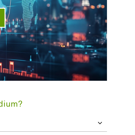
ideo abspielen
udium?