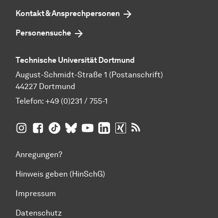
Kontakt & Ansprechpersonen
Personensuche
Technische Universität Dortmund
August-Schmidt-Straße 1 (Postanschrift)
44227 Dortmund
Telefon:
+49 (0)231 / 755-1
TU Dortmund auf
TU Dortmund auf Facebook
TU Dortmund auf TikTok
TU Dortmund auf BlueSky
Insta­gram
TU Dortmund auf YouTube
TU Dortmund auf LinkedIn
TU Dortmund auf XING
RSS-Feeds der TU D
Anregungen?
Hinweis geben (HinSchG)
Impressum
Datenschutz