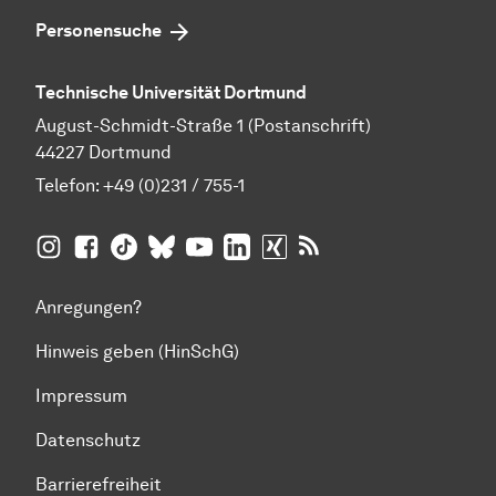
Personensuche
Technische Universität Dortmund
August-Schmidt-Straße 1 (Postanschrift)
44227 Dortmund
Telefon:
+49 (0)231 / 755-1
TU Dortmund auf
TU Dortmund auf Facebook
TU Dortmund auf TikTok
TU Dortmund auf BlueSky
Insta­gram
TU Dortmund auf YouTube
TU Dortmund auf LinkedIn
TU Dortmund auf XING
RSS-Feeds der TU D
Anregungen?
Hinweis geben (HinSchG)
Impressum
Datenschutz
Barrierefreiheit