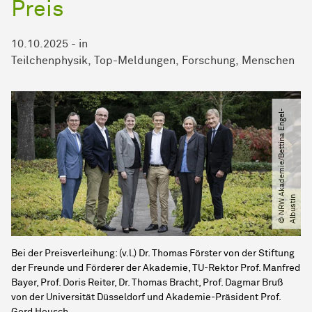
Preis
10.10.2025
-
in
Teilchenphysik
Top-Meldungen
Forschung
Menschen
©
N
R
W
A
k
a
d
e
m
i
e​
/​
B
e
t
t
i
n
a
E
n
g
e
l
-
A
l
b
u
s
t
i
n
Bei der Preisverleihung: (v.l.) Dr. Thomas Förster von der Stiftung
der Freunde und Förderer der Akademie, TU-Rektor Prof. Manfred
Bayer, Prof. Doris Reiter, Dr. Thomas Bracht, Prof. Dagmar Bruß
von der Universität Düsseldorf und Akademie-Präsident Prof.