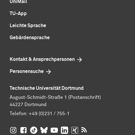
UniMail
TU-App
Leichte Sprache
Gebärdensprache
Kontakt & Ansprechpersonen
Personensuche
Technische Universität Dortmund
August-Schmidt-Straße 1 (Postanschrift)
44227 Dortmund
Telefon:
+49 (0)231 / 755-1
TU Dortmund auf
TU Dortmund auf Facebook
TU Dortmund auf TikTok
TU Dortmund auf BlueSky
Insta­gram
TU Dortmund auf YouTube
TU Dortmund auf LinkedIn
TU Dortmund auf XING
RSS-Feeds der TU D