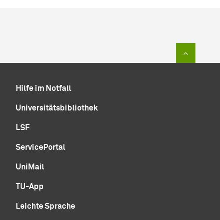
Zum Sei
Hilfe im Notfall
Universitätsbibliothek
LSF
ServicePortal
UniMail
TU-App
Leichte Sprache