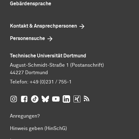
Gebärdensprache
Kontakt & Ansprechpersonen
Personensuche
Technische Universität Dortmund
August-Schmidt-Straße 1 (Postanschrift)
44227 Dortmund
Telefon:
+49 (0)231 / 755-1
TU Dortmund auf
TU Dortmund auf Facebook
TU Dortmund auf TikTok
TU Dortmund auf BlueSky
Insta­gram
TU Dortmund auf YouTube
TU Dortmund auf LinkedIn
TU Dortmund auf XING
RSS-Feeds der TU D
Anregungen?
Hinweis geben (HinSchG)