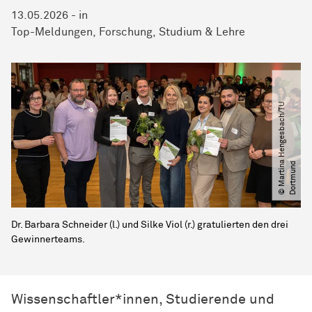
13.05.2026
-
in
Top-Meldungen
Forschung
Studium & Lehre
©
M
a
r
t
i
n
H
e
n
g
e
s
b
a
c
h​
/​
T
U
D
o
r
t
m
u
n
a
d
Dr. Barbara Schneider (l.) und Silke Viol (r.) gratulierten den drei
Gewinnerteams.
Wissen­schaft­ler*innen
, Studierende und