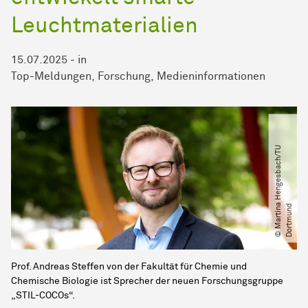
Leuchtmaterialien
15.07.2025
-
in
Top-Meldungen
Forschung
Medieninformationen
©
M
a
r
t
i
n
H
e
n
g
e
s
b
a
c
h​
/​
T
U
D
o
r
t
m
u
n
a
d
Prof. Andreas Steffen von der Fakultät für Chemie und
Chemische Biologie ist Sprecher der neuen
Forschungs­gruppe
„STIL-COCOs“.