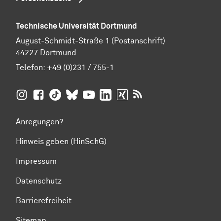
Technische Universität Dortmund
August-Schmidt-Straße 1 (Postanschrift)
44227 Dortmund
Telefon:
+49 (0)231 / 755-1
TU Dortmund auf
TU Dortmund auf Facebook
TU Dortmund auf TikTok
TU Dortmund auf BlueSky
Insta­gram
TU Dortmund auf YouTube
TU Dortmund auf LinkedIn
TU Dortmund auf XING
RSS-Feeds der TU D
Anregungen?
Hinweis geben (HinSchG)
Impressum
Datenschutz
Barrierefreiheit
Sitemap