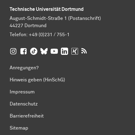
Technische Universität Dortmund
August-Schmidt-Straße 1 (Postanschrift)
44227 Dortmund
Telefon:
+49 (0)231 / 755-1
TU Dortmund auf
TU Dortmund auf Facebook
TU Dortmund auf TikTok
TU Dortmund auf BlueSky
Insta­gram
TU Dortmund auf YouTube
TU Dortmund auf LinkedIn
TU Dortmund auf XING
RSS-Feeds der TU D
Anregungen?
Hinweis geben (HinSchG)
Impressum
Datenschutz
Barrierefreiheit
Sitemap