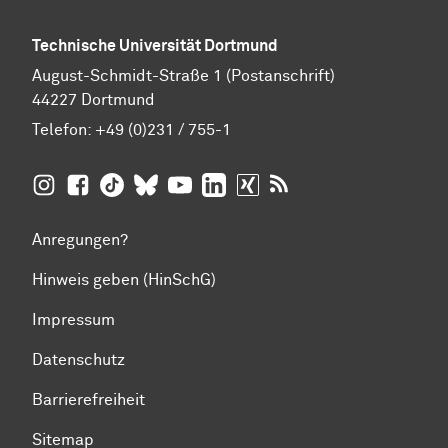
Technische Universität Dortmund
August-Schmidt-Straße 1 (Postanschrift)
44227 Dortmund
Telefon:
+49 (0)231 / 755-1
TU Dortmund auf
TU Dortmund auf Facebook
TU Dortmund auf TikTok
TU Dortmund auf BlueSky
Insta­gram
TU Dortmund auf YouTube
TU Dortmund auf LinkedIn
TU Dortmund auf XING
RSS-Feeds der TU D
Anregungen?
Hinweis geben (HinSchG)
Impressum
Datenschutz
Barrierefreiheit
Sitemap