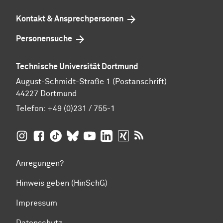
Kontakt & Ansprechpersonen
Personensuche
Technische Universität Dortmund
August-Schmidt-Straße 1 (Postanschrift)
44227 Dortmund
Telefon:
+49 (0)231 / 755-1
TU Dortmund auf
TU Dortmund auf Facebook
TU Dortmund auf TikTok
TU Dortmund auf BlueSky
Insta­gram
TU Dortmund auf YouTube
TU Dortmund auf LinkedIn
TU Dortmund auf XING
RSS-Feeds der TU D
Anregungen?
Hinweis geben (HinSchG)
Impressum