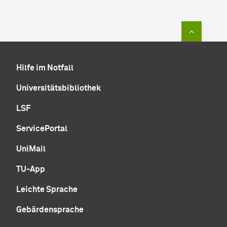
Zum Sei
Hilfe im Notfall
Universitätsbibliothek
LSF
ServicePortal
UniMail
TU-App
Leichte Sprache
Gebärdensprache