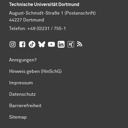
Technische Universität Dortmund
August-Schmidt-Straße 1 (Postanschrift)
44227 Dortmund
Telefon:
+49 (0)231 / 755-1
TU Dortmund auf
TU Dortmund auf Facebook
TU Dortmund auf TikTok
TU Dortmund auf BlueSky
Insta­gram
TU Dortmund auf YouTube
TU Dortmund auf LinkedIn
TU Dortmund auf XING
RSS-Feeds der TU D
Anregungen?
Hinweis geben (HinSchG)
Impressum
Datenschutz
Barrierefreiheit
Sitemap
Zum Seitenanfang