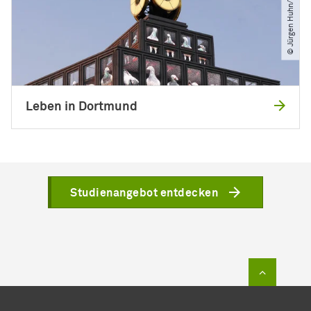
© Jürgen Huhn​/​TU Dortmund
Leben in Dortmund
Studienangebot entdecken
Zum Sei