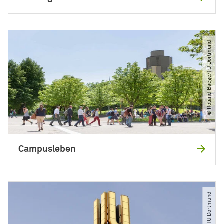
© Roland Baege​/​TU Dortmund
Campusleben