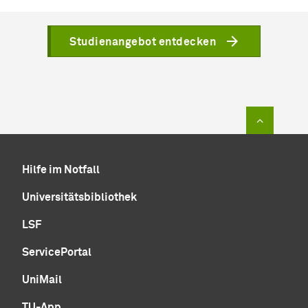
Studienangebot entdecken
Zum Sei
Hilfe im Notfall
Universitätsbibliothek
LSF
ServicePortal
UniMail
TU-App