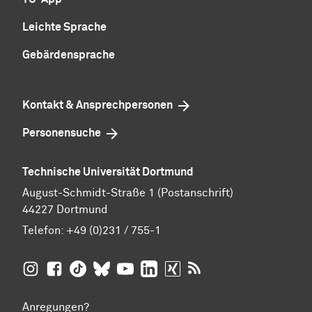
Leichte Sprache
Gebärdensprache
Kontakt & Ansprechpersonen
Personensuche
Technische Universität Dortmund
August-Schmidt-Straße 1 (Postanschrift)
44227 Dortmund
Telefon:
+49 (0)231 / 755-1
TU Dortmund auf
TU Dortmund auf Facebook
TU Dortmund auf TikTok
TU Dortmund auf BlueSky
Insta­gram
TU Dortmund auf YouTube
TU Dortmund auf LinkedIn
TU Dortmund auf XING
RSS-Feeds der TU D
Anregungen?