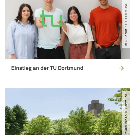
© C. Schulz ​/​ TU DORTMUND
Einstieg an der TU Dortmund
© Roland Baege​/​TU Dortmund