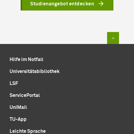
Studienangebot entdecken
Zum Sei
Hilfe im Notfall
Universitätsbibliothek
LSF
ServicePortal
UniMail
TU-App
Leichte Sprache