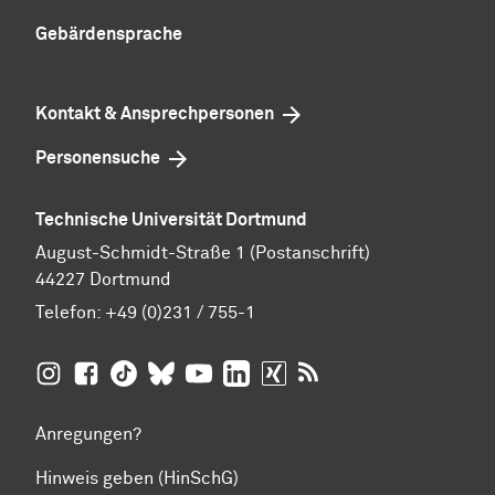
Gebärdensprache
Kontakt & Ansprechpersonen
Personensuche
Technische Universität Dortmund
August-Schmidt-Straße 1 (Postanschrift)
44227 Dortmund
Telefon:
+49 (0)231 / 755-1
TU Dortmund auf
TU Dortmund auf Facebook
TU Dortmund auf TikTok
TU Dortmund auf BlueSky
Insta­gram
TU Dortmund auf YouTube
TU Dortmund auf LinkedIn
TU Dortmund auf XING
RSS-Feeds der TU D
Anregungen?
Hinweis geben (HinSchG)