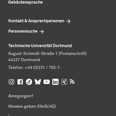
Gebärdensprache
Kontakt & Ansprechpersonen
Personensuche
Technische Universität Dortmund
August-Schmidt-Straße 1 (Postanschrift)
44227 Dortmund
Telefon:
+49 (0)231 / 755-1
TU Dortmund auf
TU Dortmund auf Facebook
TU Dortmund auf TikTok
TU Dortmund auf BlueSky
Insta­gram
TU Dortmund auf YouTube
TU Dortmund auf LinkedIn
TU Dortmund auf XING
RSS-Feeds der TU D
Anregungen?
Hinweis geben (HinSchG)