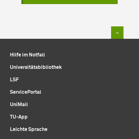
Zum Sei
Hilfe im Notfall
Universitätsbibliothek
LSF
ServicePortal
UniMail
TU-App
Leichte Sprache