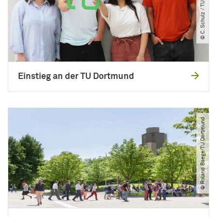
© C. Schulz ​/​ TU DORTMUND
Einstieg an der TU Dortmund
© Roland Baege​/​TU Dortmund