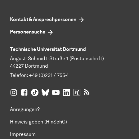
Kontakt & Ansprechpersonen
Personensuche
Technische Universität Dortmund
August-Schmidt-Straße 1 (Postanschrift)
44227 Dortmund
Telefon:
+49 (0)231 / 755-1
TU Dortmund auf
TU Dortmund auf Facebook
TU Dortmund auf TikTok
TU Dortmund auf BlueSky
Insta­gram
TU Dortmund auf YouTube
TU Dortmund auf LinkedIn
TU Dortmund auf XING
RSS-Feeds der TU D
Anregungen?
Hinweis geben (HinSchG)
Impressum