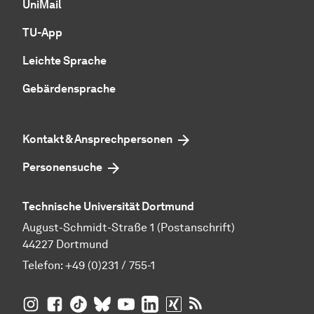
UniMail
TU-App
Leichte Sprache
Gebärdensprache
Kontakt & Ansprechpersonen
Personensuche
Technische Universität Dortmund
August-Schmidt-Straße 1 (Postanschrift)
44227 Dortmund
Telefon:
+49 (0)231 / 755-1
TU Dortmund auf
TU Dortmund auf Facebook
TU Dortmund auf TikTok
TU Dortmund auf BlueSky
Insta­gram
TU Dortmund auf YouTube
TU Dortmund auf LinkedIn
TU Dortmund auf XING
RSS-Feeds der TU D