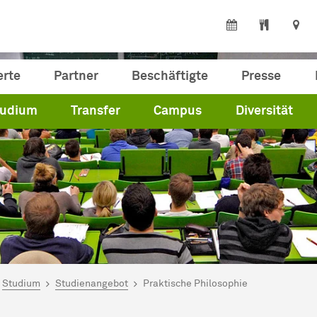
erte
Partner
Beschäftigte
Presse
tudium
Transfer
Campus
Diversität
ind hier:
artseite
Studium
Studienangebot
Praktische Philosophie