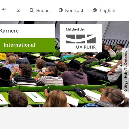
Suche
Kontrast
English
Mitglied der
Karriere
International
© Jürgen Huhn​/​TU Dortmund