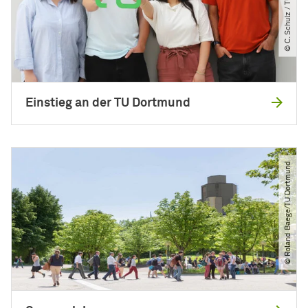
© C. Schulz ​/​ TU DORTMUND
Einstieg an der TU Dortmund
© Roland Baege​/​TU Dortmund