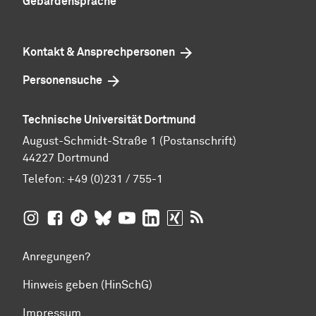
Gebärdensprache
Kontakt & Ansprechpersonen
Personensuche
Technische Universität Dortmund
August-Schmidt-Straße 1 (Postanschrift)
44227 Dortmund
Telefon:
+49 (0)231 / 755-1
TU Dortmund auf
TU Dortmund auf Facebook
TU Dortmund auf TikTok
TU Dortmund auf BlueSky
Insta­gram
TU Dortmund auf YouTube
TU Dortmund auf LinkedIn
TU Dortmund auf XING
RSS-Feeds der TU D
Anregungen?
Hinweis geben (HinSchG)
Impressum