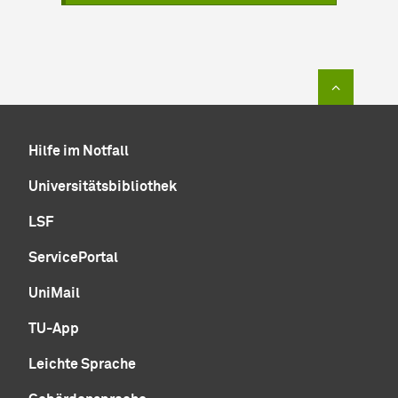
Zum Sei
Hilfe im Notfall
Universitätsbibliothek
LSF
ServicePortal
UniMail
TU-App
Leichte Sprache