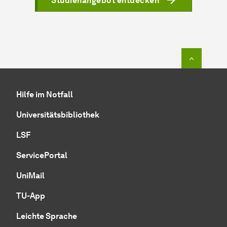
Studienangebot entdecken
Zum Seit
Hilfe im Notfall
Universitätsbibliothek
LSF
ServicePortal
UniMail
TU-App
Leichte Sprache