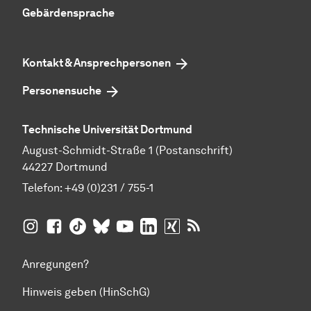
Gebärdensprache
Kontakt & Ansprechpersonen
Personensuche
Technische Universität Dortmund
August-Schmidt-Straße 1 (Postanschrift)
44227 Dortmund
Telefon:
+49 (0)231 / 755-1
TU Dortmund auf
TU Dortmund auf Facebook
TU Dortmund auf TikTok
TU Dortmund auf BlueSky
Insta­gram
TU Dortmund auf YouTube
TU Dortmund auf LinkedIn
TU Dortmund auf XING
RSS-Feeds der TU D
Anregungen?
Hinweis geben (HinSchG)