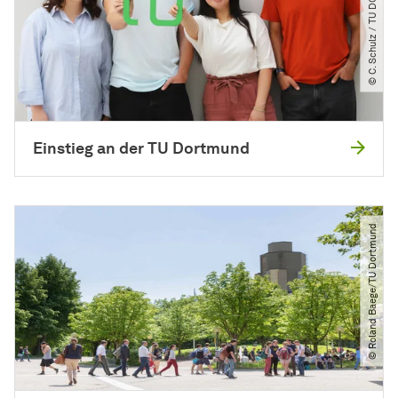
© C. Schulz ​/​ TU DORTMUND
Einstieg an der TU Dortmund
© Roland Baege​/​TU Dortmund