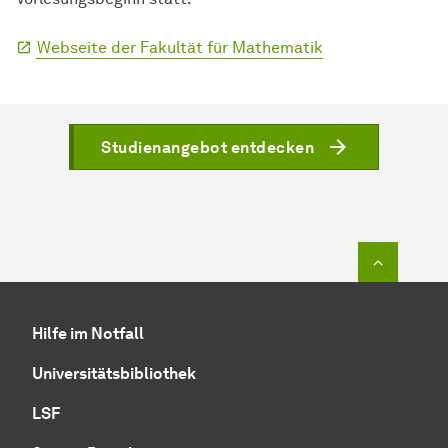
Webseite der Fakultät für Mathematik
Studienangebot entdecken
Zum Seit
Hilfe im Notfall
Universitätsbibliothek
LSF