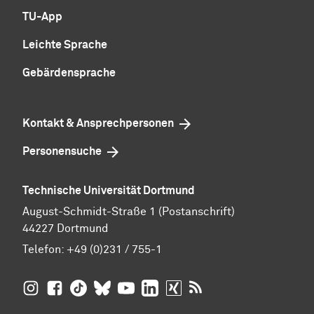
TU-App
Leichte Sprache
Gebärdensprache
Kontakt & Ansprechpersonen
Personensuche
Technische Universität Dortmund
August-Schmidt-Straße 1 (Postanschrift)
44227 Dortmund
Telefon:
+49 (0)231 / 755-1
TU Dortmund auf
TU Dortmund auf Facebook
TU Dortmund auf TikTok
TU Dortmund auf BlueSky
Insta­gram
TU Dortmund auf YouTube
TU Dortmund auf LinkedIn
TU Dortmund auf XING
RSS-Feeds der TU D