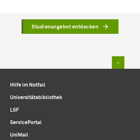
Studienangebot entdecken
Zum Sei
Hilfe im Notfall
Universitätsbibliothek
LSF
ServicePortal
UniMail