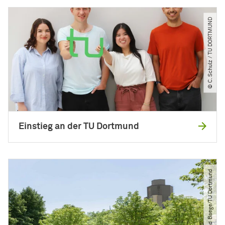
© C. Schulz ​/​ TU DORTMUND
Einstieg an der TU Dortmund
© Roland Baege​/​TU Dortmund