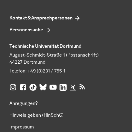
Kontakt & Ansprechpersonen
Personensuche
Technische Universität Dortmund
August-Schmidt-Straße 1 (Postanschrift)
44227 Dortmund
Telefon:
+49 (0)231 / 755-1
TU Dortmund auf
TU Dortmund auf Facebook
TU Dortmund auf TikTok
TU Dortmund auf BlueSky
Insta­gram
TU Dortmund auf YouTube
TU Dortmund auf LinkedIn
TU Dortmund auf XING
RSS-Feeds der TU D
Anregungen?
Hinweis geben (HinSchG)
Impressum