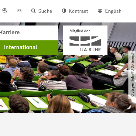
Suche
Kontrast
English
Mitglied der
Karriere
International
© Jürgen Huhn​/​TU Dortmund