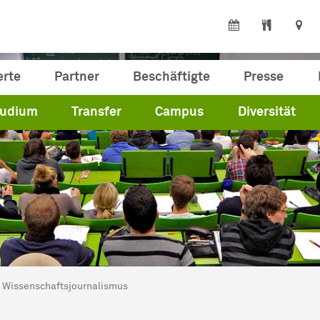
erte
Partner
Beschäftigte
Presse
tudium
Transfer
Campus
Diversität
ind hier:
artseite
Wissenschaftsjournalismus