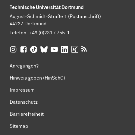
Technische Universität Dortmund
August-Schmidt-Straße 1 (Postanschrift)
44227 Dortmund
Telefon:
+49 (0)231 / 755-1
TU Dortmund auf
TU Dortmund auf Facebook
TU Dortmund auf TikTok
TU Dortmund auf BlueSky
Insta­gram
TU Dortmund auf YouTube
TU Dortmund auf LinkedIn
TU Dortmund auf XING
RSS-Feeds der TU D
Anregungen?
Hinweis geben (HinSchG)
Impressum
Datenschutz
Barrierefreiheit
Sitemap