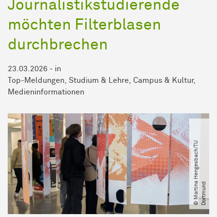
Journalistikstudierende
möchten Filterblasen
durchbrechen
23.03.2026
-
in
Top-Meldungen
Studium & Lehre
Campus & Kultur
Medieninformationen
©
M
a
r
t
i
n
H
e
n
g
e
s
b
a
c
h​
/​
T
U
D
o
r
t
m
u
n
a
d