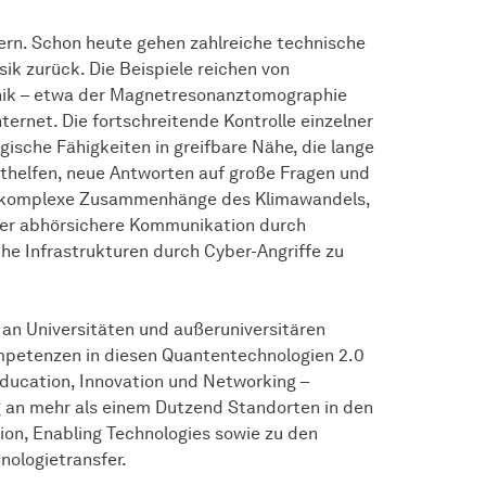
rn. Schon heute gehen zahlreiche technische
k zurück. Die Beispiele reichen von
hnik – etwa der Magnetresonanztomographie
rnet. Die fortschreitende Kontrolle einzelner
sche Fähigkeiten in greifbare Nähe, die lange
thelfen, neue Antworten auf große Fragen und
für komplexe Zusammenhänge des Klimawandels,
der abhörsichere Kommunikation durch
he Infrastrukturen durch Cyber-Angriffe zu
 an Universitäten und außeruniversitären
mpetenzen in diesen Quantentechnologien 2.0
Education, Innovation und Networking –
g an mehr als einem Dutzend Standorten in den
n, Enabling Technologies sowie zu den
nologietransfer.