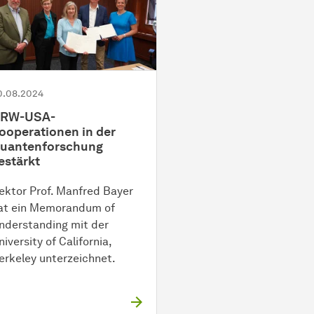
0.08.2024
RW-USA-
ooperationen in der
uantenforschung
estärkt
ektor Prof. Manfred Bayer
at ein Memorandum of
nderstanding mit der
niversity of California,
erkeley unterzeichnet.