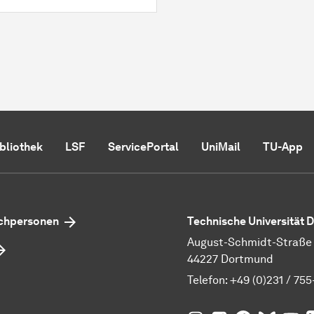
ibliothek
LSF
ServicePortal
UniMail
TU-App
echpersonen
Technische Universität
August-Schmidt-Straße 1
44227 Dortmund
Telefon:
+49 (0)231 / 755