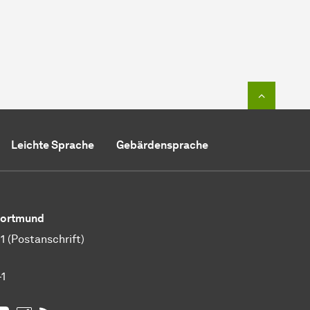
Zum Seit
Leichte Sprache
Gebärdensprache
 Dortmund
 (Postanschrift)
-1