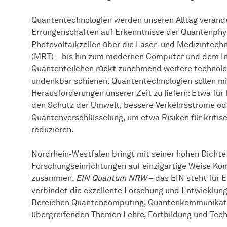
Quantentechnologien werden unseren Alltag verände
Errungenschaften auf Erkenntnisse der Quantenphysi
Photovoltaikzellen über die Laser- und Medizintec
(MRT) – bis hin zum modernen Computer und dem Inte
Quantenteilchen rückt zunehmend weitere technologi
undenkbar schienen. Quantentechnologien sollen mi
Herausforderungen unserer Zeit zu liefern: Etwa 
den Schutz der Umwelt, bessere Verkehrsströme o
Quantenverschlüsselung, um etwa Risiken für kritisc
reduzieren.
Nordrhein-Westfalen bringt mit seiner hohen Dichte
Forschungseinrichtungen auf einzigartige Weise Ko
zusammen.
EIN Quantum NRW
– das EIN steht für 
verbindet die exzellente Forschung und Entwicklun
Bereichen Quantencomputing, Quantenkommunikatio
übergreifenden Themen Lehre, Fortbildung und Tech