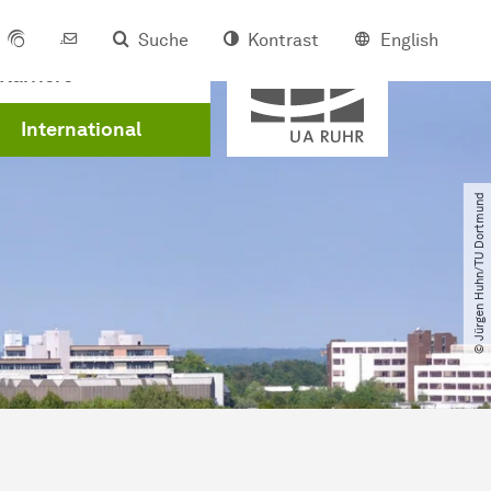
Suche
Kontrast
English
Mitglied der
Karriere
International
© Jürgen Huhn​/​TU Dortmund