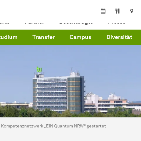
erte
Partner
Beschäftigte
Presse
tudium
Transfer
Campus
Diversität
ind hier:
artseite
Kompetenznetzwerk „EIN Quantum NRW“ gestartet