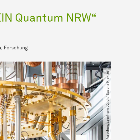
EIN Quantum NRW“
n
Forschung
© Forschungszentrum Jülich​/​ Sascha Kreklau