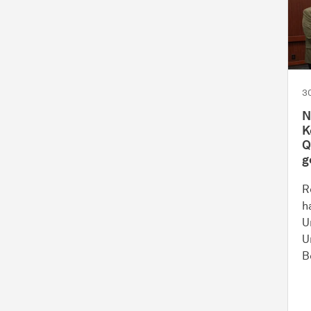
3
N
K
Q
g
R
h
U
U
B