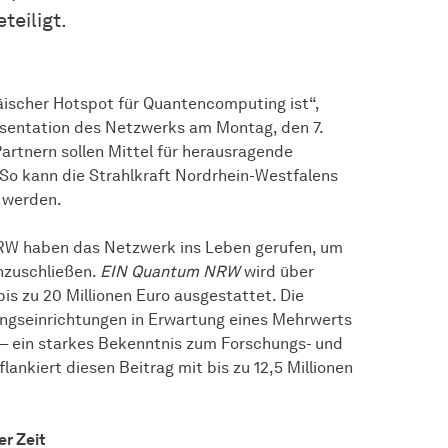
teiligt.
päischer Hotspot für Quantencomputing ist“,
äsentation des Netzwerks am Montag, den 7.
rtnern sollen Mittel für herausragende
So kann die Strahlkraft Nordrhein-Westfalens
t werden.
NRW haben das Netzwerk ins Leben gerufen, um
nzuschließen.
EIN Quantum NRW
wird über
is zu 20 Millionen Euro ausgestattet. Die
hungseinrichtungen in Erwartung eines Mehrwerts
n – ein starkes Bekenntnis zum Forschungs- und
ankiert diesen Beitrag mit bis zu 12,5 Millionen
r Zeit