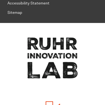
Accessibility Statement
Sitemap
To top of page