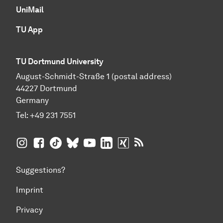
UniMail
TU App
TU Dortmund University
August-Schmidt-Straße 1 (postal address)
44227 Dortmund
Germany
Tel:
+49 231 7551
TU Dortmund University on Instagram
TU Dortmund University on Facebook
TU Dortmund University on TikTok
TU Dortmund University on BlueSky
TU Dortmund University on YouTub
TU Dortmund University on Li
TU Dortmund University 
RSS Feeds of TU Dor
Suggestions?
Imprint
Privacy