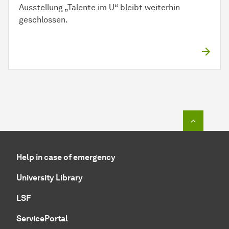
Ausstellung „Talente im U“ bleibt weiterhin
geschlossen.
To top o
Help in case of emergency
University Library
LSF
ServicePortal