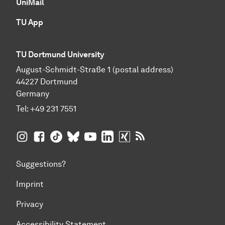
UniMail
TU App
TU Dortmund University
August-Schmidt-Straße 1 (postal address)
44227 Dortmund
Germany
Tel:
+49 231 7551
TU Dortmund University on Instagram
TU Dortmund University on Facebook
TU Dortmund University on TikTok
TU Dortmund University on BlueSky
TU Dortmund University on YouTub
TU Dortmund University on Li
TU Dortmund University 
RSS Feeds of TU Dor
Suggestions?
Imprint
Privacy
Accessibility Statement