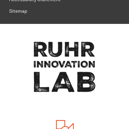
Sitemap
To top of page