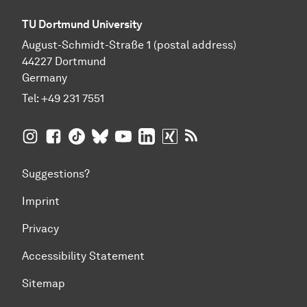
TU Dortmund University
August-Schmidt-Straße 1 (postal address)
44227 Dortmund
Germany
Tel:
+49 231 7551
TU Dortmund University on Instagram
TU Dortmund University on Facebook
TU Dortmund University on TikTok
TU Dortmund University on BlueSky
TU Dortmund University on YouTub
TU Dortmund University on Li
TU Dortmund University 
RSS Feeds of TU Dor
Suggestions?
Imprint
Privacy
Accessibility Statement
Sitemap
To top of page