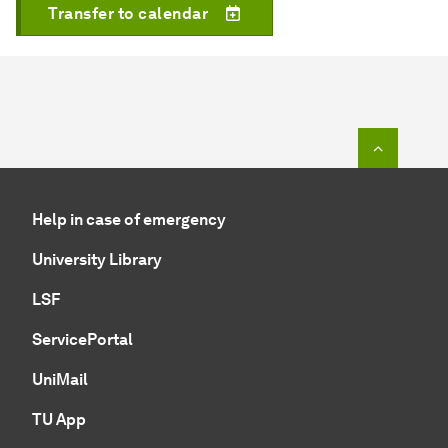
Transfer to calendar
To top o
Help in case of emergency
University Library
LSF
ServicePortal
UniMail
TU App