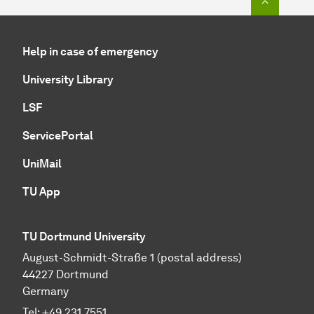
Help in case of emergency
University Library
LSF
ServicePortal
UniMail
TU App
TU Dortmund University
August-Schmidt-Straße 1 (postal address)
44227 Dortmund
Germany
Tel:
+49 231 7551