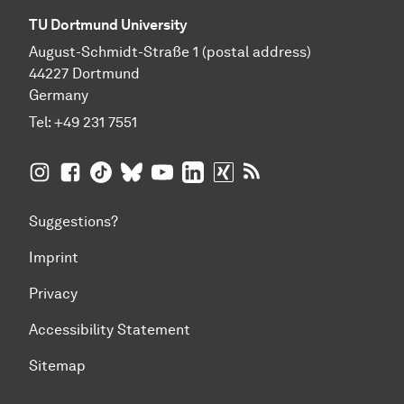
TU Dortmund University
August-Schmidt-Straße 1 (postal address)
44227 Dortmund
Germany
Tel:
+49 231 7551
TU Dortmund University on Instagram
TU Dortmund University on Facebook
TU Dortmund University on TikTok
TU Dortmund University on BlueSky
TU Dortmund University on YouTub
TU Dortmund University on Li
TU Dortmund University 
RSS Feeds of TU Dor
Suggestions?
Imprint
Privacy
Accessibility Statement
Sitemap
To top of page