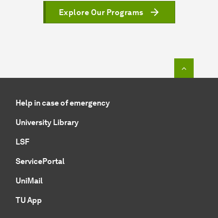
Explore Our Programs
To top o
Help in case of emergency
University Library
LSF
ServicePortal
UniMail
TU App