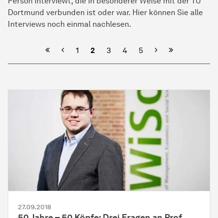
Person interviewt, die in besonderer Weise mit der TU
Dortmund verbunden ist oder war. Hier können Sie alle
Interviews noch einmal nachlesen.
Vorherige
Nächste
1
2
3
4
5
27.09.2018
50 Jahre – 50 Köpfe: Drei Fragen an Prof.