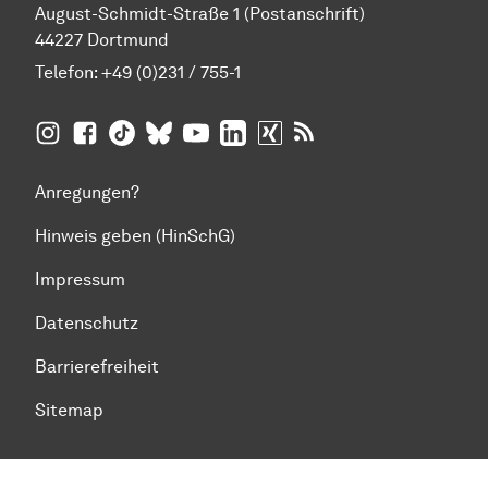
August-Schmidt-Straße 1 (Postanschrift)
44227 Dortmund
Telefon:
+49 (0)231 / 755-1
TU Dortmund auf
TU Dortmund auf Facebook
TU Dortmund auf TikTok
TU Dortmund auf BlueSky
Insta­gram
TU Dortmund auf YouTube
TU Dortmund auf LinkedIn
TU Dortmund auf XING
RSS-Feeds der TU D
Anregungen?
Hinweis geben (HinSchG)
Impressum
Datenschutz
Barrierefreiheit
Sitemap
Zum Seitenanfang