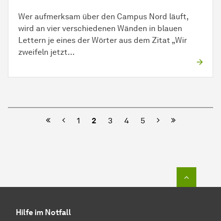
Wer aufmerksam über den Campus Nord läuft,
wird an vier verschiedenen Wänden in blauen
Lettern je eines der Wörter aus dem Zitat „Wir
zweifeln jetzt…
Vorherige
Nächste
1
2
3
4
5
Zum Seit
Hilfe im Notfall