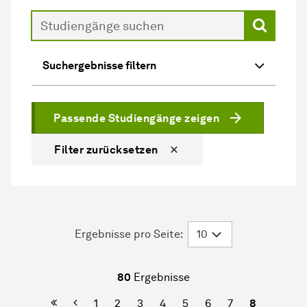
Suche
Suchergebnisse filtern
Passende Studiengänge zeigen
Filter zurücksetzen
Ergebnisse pro Seite:
80
Ergebnisse
Erste Seite
Vorherige
1
2
3
4
5
6
7
8