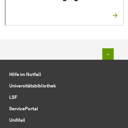
Zum Seit
Hilfe im Notfall
Universitätsbibliothek
LSF
ServicePortal
UniMail