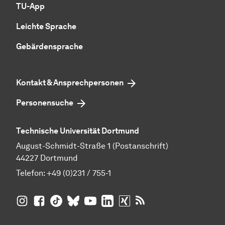
TU-App
Leichte Sprache
Gebärdensprache
Kontakt & Ansprechpersonen
Personensuche
Technische Universität Dortmund
August-Schmidt-Straße 1 (Postanschrift)
44227 Dortmund
Telefon:
+49 (0)231 / 755-1
TU Dortmund auf
TU Dortmund auf Facebook
TU Dortmund auf TikTok
TU Dortmund auf BlueSky
Insta­gram
TU Dortmund auf YouTube
TU Dortmund auf LinkedIn
TU Dortmund auf XING
RSS-Feeds der TU D