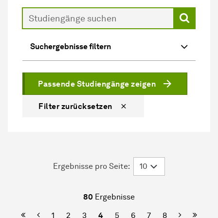
Suche
Suchergebnisse filtern
Passende Studiengänge zeigen
Filter zurücksetzen
Ergebnisse pro Seite:
80
Ergebnisse
Erste Seite
Vorherige
Nächste
Letzte
1
2
3
4
5
6
7
8