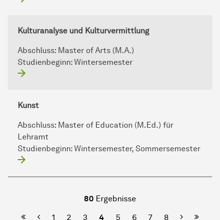
Kulturanalyse und Kulturvermittlung
Abschluss:
Master of Arts (M.A.)
Studienbeginn:
Wintersemester
Kunst
Abschluss:
Master of Education (M.Ed.) für
Lehramt
Studienbeginn:
Wintersemester, Sommersemester
80
Ergebnisse
Erste Seite
Vorherige
Nächste
Letzte
1
2
3
4
5
6
7
8