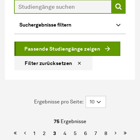
Suche
Suchergebnisse filtern
Passende Studiengänge zeigen
Filter zurücksetzen
Ergebnisse pro Seite:
75
Ergebnisse
Erste Seite
Vorherige
Nächste
Letzte
1
2
3
4
5
6
7
8