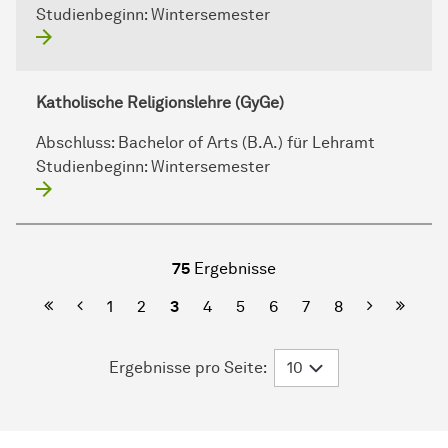
Studienbeginn:
Wintersemester
Katholische Religionslehre (GyGe)
Abschluss:
Bachelor of Arts (B.A.) für Lehramt
Studienbeginn:
Wintersemester
75
Ergebnisse
Erste Seite
Vorherige
Nächste
Letzte
1
2
3
4
5
6
7
8
Ergebnisse pro Seite: