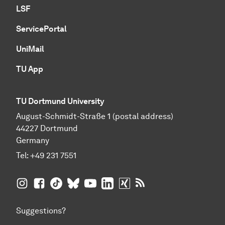
LSF
ServicePortal
UniMail
TU App
TU Dortmund University
August-Schmidt-Straße 1 (postal address)
44227 Dortmund
Germany
Tel:
+49 231 7551
TU Dortmund University on Instagram
TU Dortmund University on Facebook
TU Dortmund University on TikTok
TU Dortmund University on BlueSky
TU Dortmund University on YouTub
TU Dortmund University on Li
TU Dortmund University 
RSS Feeds of TU Dor
Suggestions?