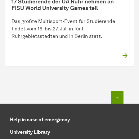
17 Studierende der UA Ruhr nehmen an
FISU World University Games teil
Das größte Multisport-Event für Studierende
findet vom 16. bis 27. Juli in fünf
Ruhrgebietsstädten und in Berlin statt.
To top o
Help in case of emergency
University Library