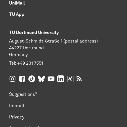
UniMail
TU App
TU Dortmund University
August-Schmidt-Straße 1 (postal address)
44227 Dortmund
Germany
Tel:
+49 231 7551
TU Dortmund University on Instagram
TU Dortmund University on Facebook
TU Dortmund University on TikTok
TU Dortmund University on BlueSky
TU Dortmund University on YouTub
TU Dortmund University on Li
TU Dortmund University 
RSS Feeds of TU Dor
Suggestions?
Imprint
Privacy