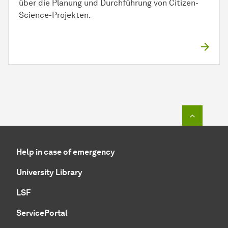
über die Planung und Durchführung von Citizen-
Science-Projekten.
To top o
Help in case of emergency
University Library
LSF
ServicePortal