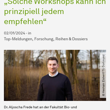
„Solche Workshops kann ich
prinzipiell jedem
empfehlen“
02/01/2024
-
in
Top-Meldungen
Forschung
Reihen & Dossiers
© Hesham Elsherif​/​TU Dortmund
Dr. Aljoscha Frede hat an der Fakultät Bio- und