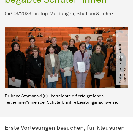
04/03/2023
-
in
Top-Meldungen
Studium & Lehre
©
M
a
r
t
i
n
H
e
n
g
e
s
b
a
c
h​
/​
T
U
D
o
r
t
m
u
n
a
d
Dr. Irene Szymanski (r.) überreichte elf erfolgreichen
Teilnehmer*innen der SchülerUni ihre Leistungsnachweise.
Erste Vorlesungen besuchen, für Klausuren