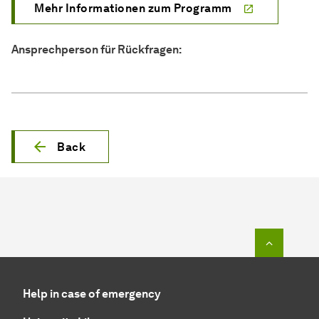
Mehr Informationen zum Programm
Ansprechperson für Rückfragen:
Back
To top o
Help in case of emergency