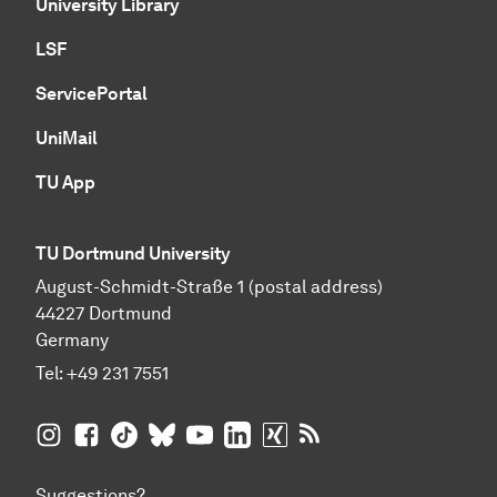
University Library
LSF
ServicePortal
UniMail
TU App
TU Dortmund University
August-Schmidt-Straße 1 (postal address)
44227 Dortmund
Germany
Tel:
+49 231 7551
TU Dortmund University on Instagram
TU Dortmund University on Facebook
TU Dortmund University on TikTok
TU Dortmund University on BlueSky
TU Dortmund University on YouTub
TU Dortmund University on Li
TU Dortmund University 
RSS Feeds of TU Dor
Suggestions?